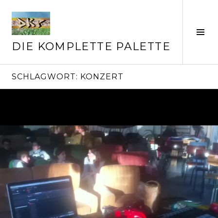
Springe
zum
Inhalt
Seit
ums
DIE KOMPLETTE PALETTE
SCHLAGWORT:
KONZERT