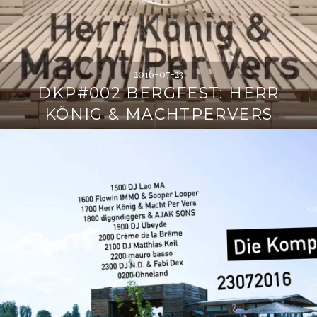
2016-07-23
DKP#002 BERGFEST: HERR
KÖNIG & MACHTPERVERS