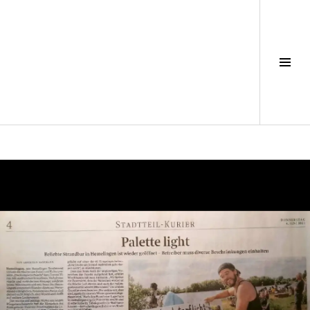
Seit
ums