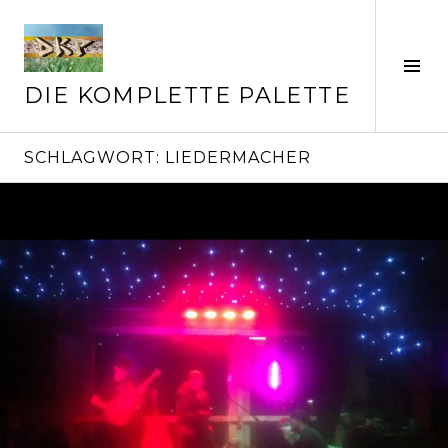
Springe
zum
Inhalt
Seit
ums
DIE KOMPLETTE PALETTE
SCHLAGWORT:
LIEDERMACHER