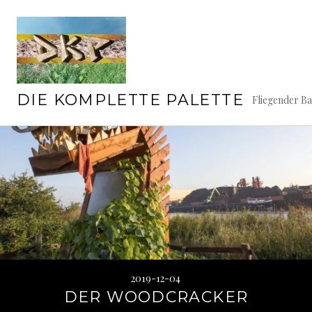
Springe
TAG:
4. DEZEMBER 2019
zum
Inhalt
DIE KOMPLETTE PALETTE
Fliegender B
2019-12-04
DER WOODCRACKER