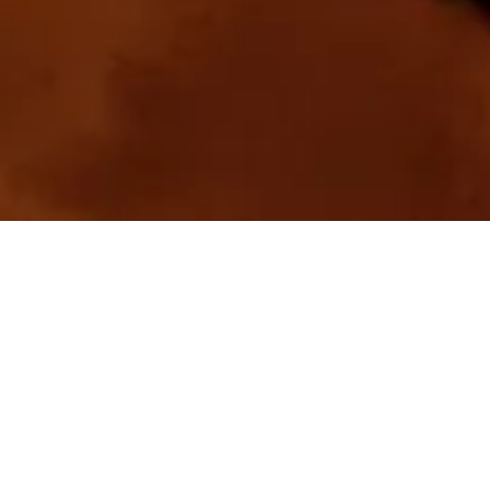
Der Mittwoch wird ein Regentag = Ruhetag, das
Risiko, dass sich zuwenige Menschen raustrauen,
scheint zu groß. UND: am Donnerstag wird es ja wohl
schon wieder schön.
Vor 30 Jahren ist dieses Album erschienen, die
Nordseite , der erste Bremer HipHop-Sampler.