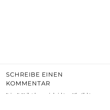
SCHREIBE EINEN
KOMMENTAR
Deine E-Mail-Adresse wird nicht veröffentlicht.
Erforderliche Felder sind mit
*
markiert