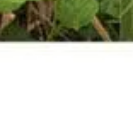
Der Abbau in Dangast geht gut voran:
Gestern war da einen Bar,
Schon heute ist sie nicht mehr da.
Morgen den Rest und dann geht’s zurück in das kleine
Paradies.
Watt En Schlick – Fest
war allerbest.