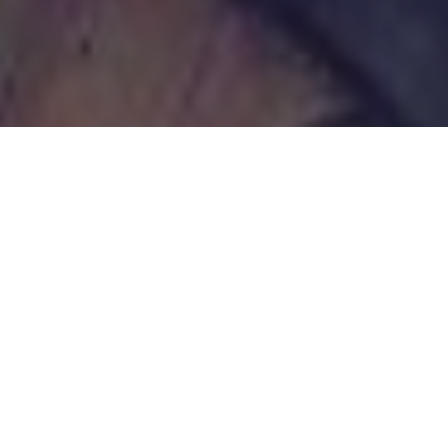
Vorletzter Aufruf zum
#
palettofit
Training. Bis
Sonntag möchte Captain Papa Lette mit dem
Abtransport ins Winterlager fertig sein. Du
wolltest
#
eigentlich
mithelfen
beim
#
miteinandermachen
? Na dann mal ran!
Mittwoch ab 13h Donnerstag ab 10h Freitag ab 10h
Samstag ab 10h Sonntag ab 10h.
Ausreden bitte in die Kommentare.
#
diekomplettepalette
#
daskleineparadies
#
hemelin
gersand