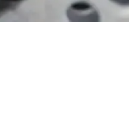
Mit Arnd die Container aufräumen, damit mehr
reinpasst.