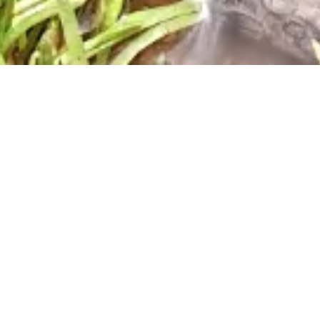
Wenn sich die Barname in einer Pfütze spiegelt, ist die
Zeit gekommen, einen Regentag = Ruhetag
auszurufen. #daskleineparadies bleibt heute
geschlossen, bevor hier die Matschepampe ausbricht.
Vielen Dank lieber Mai, Du hast uns schöne Tage
beschert. Wir sehen uns im Juni wieder.
Also morgen. Ab 14 Uhr.
Heute steigt in der @neustadtbremen das
@summersoundsbremen , da könnt ihr doch heute
hingehen.
#diekomplettepalette #openair #schietwetter
#hemelingerkaribik #abwesern #miteinandermachen