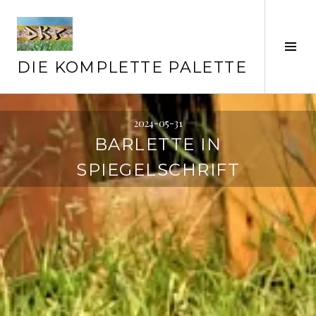
Springe
zum
Inhalt
Seit
ums
DIE KOMPLETTE PALETTE
2024-05-31
BARLETTE IN
SPIEGELSCHRIFT