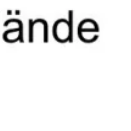
Das zauberhafte Line Up für Samstag.
Musikalische Perlen vor die…. superinteressierte
Publikumsmasse in wettergerechter Kleidung!
#
herbst
#
openair
#
festival
#
diekomplettepalette
#
da
skleineparadies
#
hemelingersand
#
machsdirselbst
#
miteinandermachen
#
bremen
#
bremenerleben
#
k
ultur
#
kunst
#
hingabe