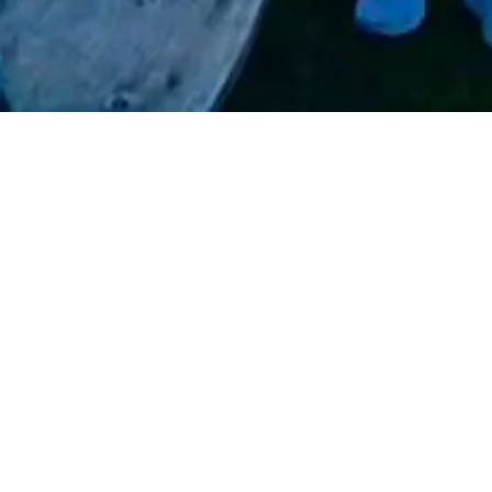
6h
#
reggae
#
openair
mit zwei Bands und zwei Soundsystems: C
s sowie Roots Ashanti und Risin High! Bis 22h geht
plettepalette
die Post ab!
paradies
lädt ein zum
#
abwesern
,
nne
und
#
Sommer
!
#
miteinandermachen
#
machsdirselbst
i, doch wer Teil nimmt Sollte auch Teil geben!