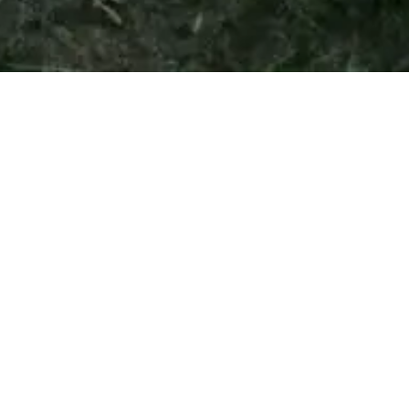
Der begehbare Kopf entsteht. Eine Skulptur zum drin
sitzen für 16 Menschen. Ein intimer, doch offener
Raum. Das Gesicht schaut zum Platz. Das Make Up soll
Tobias Kröger auftragen, in seinem eigenen
abstrakten Stil, in dem er seit ein paar Jahren Köpfe
malt. Nun dann in 3D. Morgen wird wieder super
Wetter, kommt zum Baden, Trampolin springen,
Tischtennis spielen, auf die Weser gucken,
mitanpacken, faul am Strand liegen vorbei. Die Bar
öffnet um 14 h bis Sonnenuntergang.