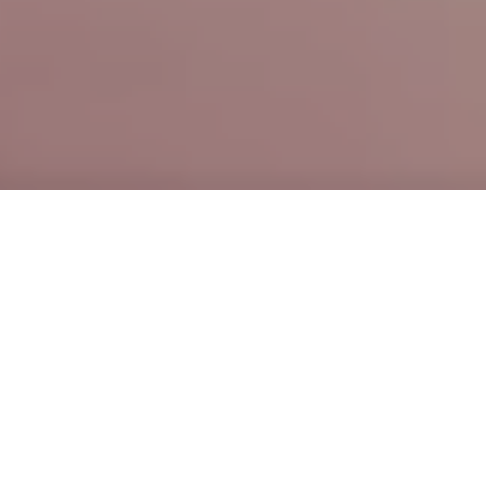
Der Sinnfragen Kombinator ist an
der
#
Barlette
#
Strandbar
zu finden.
Antworten auf alle Fragen des Lebens
bietet
#
daskleineparadies
am
#
Hemelingersand
.
#
diekomplettepalette
#
machsdirselbst
#
miteinander
machen
#
bremen
#
hemelingen