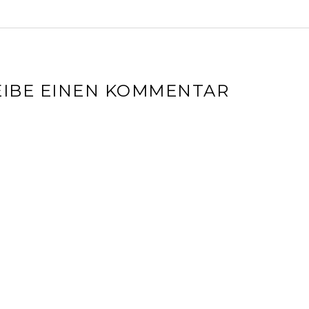
IBE EINEN KOMMENTAR
l-Adresse wird nicht veröffentlicht.
Erforderliche Felder sin
r
*