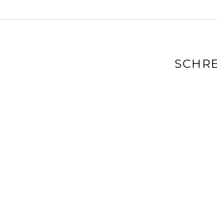
SCHRE
Deine E-Mai
markiert
Kommenta