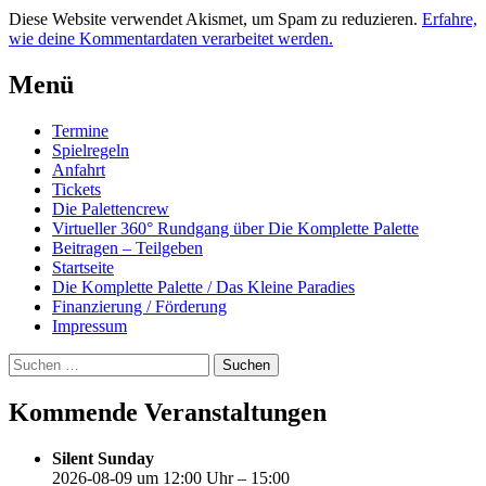
Diese Website verwendet Akismet, um Spam zu reduzieren.
Erfahre,
wie deine Kommentardaten verarbeitet werden.
Beitrags-
←
Windstill
Miese
Menü
Brise!
und
Navigation
Heute
warm!
→
Termine
und
Spielregeln
morgen
Anfahrt
Ruhetag!
Tickets
Die Palettencrew
Virtueller 360° Rundgang über Die Komplette Palette
Beitragen – Teilgeben
Startseite
Die Komplette Palette / Das Kleine Paradies
Finanzierung / Förderung
Impressum
Suchen
nach:
Kommende Veranstaltungen
Silent Sunday
2026-08-09 um 12:00 Uhr – 15:00