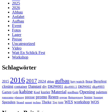
2025
2026
Abbau
Anfahrt
Aufbau
Event
Fotos
Lager
Presse
Uncategorized
Video
Watt En Schlick Fest
Workshop
Schlagwörter
2016
2017
aufbau
2024
Bergfest
2015
bay-watch
abbau
Beirat
closing
Dangast
DKP#001
container
diy
DKP#002
dkp#003
dkp#001.5
kabine
Material
Opening
kurier
Garten
paletten
Geld
Kopf
nordbuzz
promo
Regen
presse
Sonne
panorama
planung
reggae
Rettungsweg
Sonntag
workshop
Theke
WES
Spenden
WOS
tore
Strand
sunset
techno
Tipi