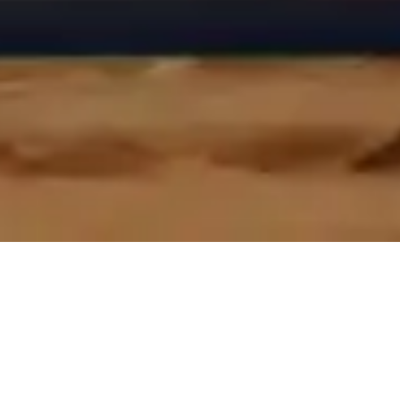
Ein Appell an unsere Gäste: geht achtsam und
respektvoll mit dem kleinen Paradies um.
Müll sollte artgerecht entsorgt und nicht auf der
Wiese versteckt werden. Das Gleiche gilt für
Zigarettenstummel. Nutzt die Aschenbecher! Nehmt
Euch einen mit zu eurem Spot, statt diesen mit Kippen