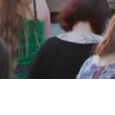
Opening von
nordbuzz
.nordbuzz.de/…/par…/komplette-palette-6461578.html