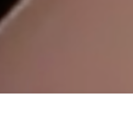
Vorher Nac
Heute ist
#
f
Brême mit L