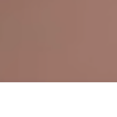
hher Vergleich beim
#
abwesern
!
unkyfryday
mit Matze K ab 16h an den Plattentellern und Crè
ive Funk Music von 20-22h auf der Bühne.