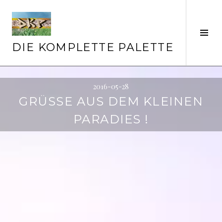
Springe
zum
Inhalt
Seit
ums
DIE KOMPLETTE PALETTE
2016-05-28
GRÜSSE AUS DEM KLEINEN P
ARADIES !