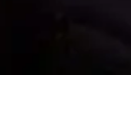
Grüße aus Dem Kleinen Paradies ! Heute in einer
Woche wird endlich eröffnet. 4.6.16 mit einem bunten
kulturellen Salat. Du kannst mit Deiner Spende
mithelfen. Infos hier auf der Seite ganz oben.
#
machsdirselbst
Opening:
https://www.facebook.com/events/106524482020279