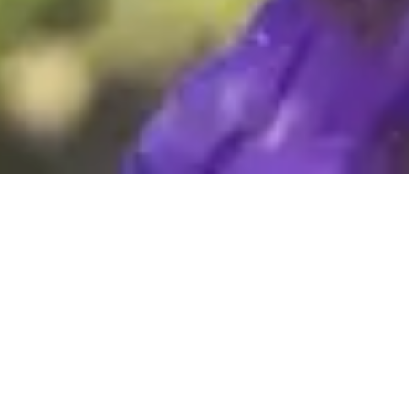
Das kleine Paradies ist erwacht, in der Tierwelt
herrscht reger Betrieb. Die Marienkäfer vernaschen
die Blattläuse, der Kreislauf des Lebens wird hier an
vielen Stellen sichtbar.
Neu auf dem Platz: der Erdbeerbaum !
Heute ist nochmal Sommer bevor das Wetter kippt,
daher nutze die Chance auf einen
#Kurzurlaub
in der
#hemelinger
#Karibik
!
Ab 14h bis Dunkelheit.