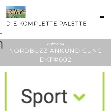
Springe
zum
Inhalt
Seit
ums
DIE KOMPLETTE PALETTE
2016-07-22
NORDBUZZ ANKÜNDIGUNG
DKP#002