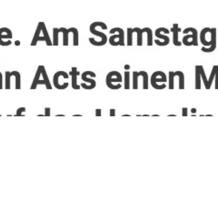
Flowin IMMO
lässt es wieder krachen: Wenn Ihr
Samstag noch nix vorhabt, solltet Ihr unbedingt
Die
Komplette Palette
besuchen!
http://www.nordbuzz.de/events/konzerte/komplette-
palette-2-steigt-samstag-6600562.html