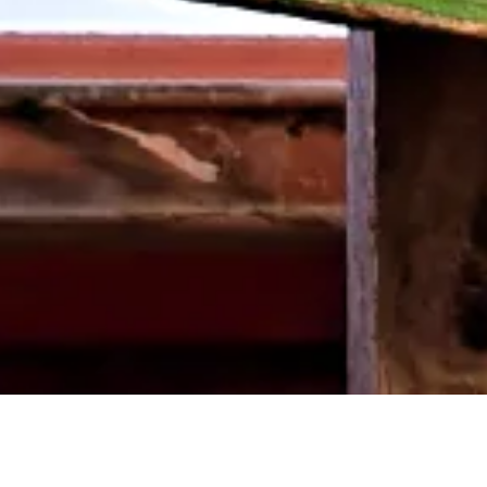
Ahoi,
Captain @papa.lette ist letzte Nacht mit dem
@fruitdude2017 durchgedreht. #palettomagic in