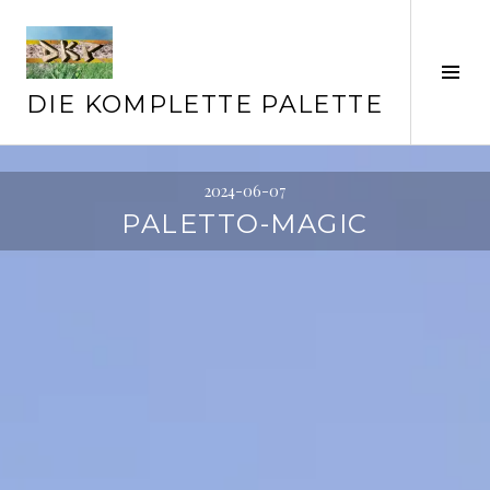
Springe
zum
Inhalt
Seit
ums
DIE KOMPLETTE PALETTE
2024-06-07
PALETTO-MAGIC