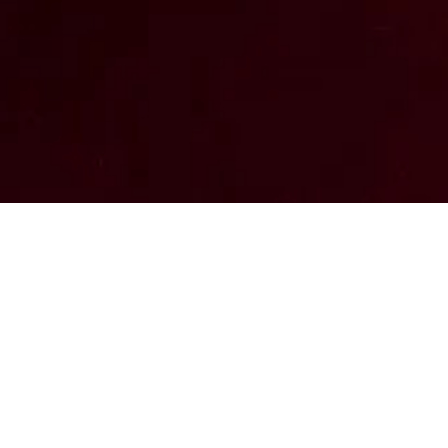
Der Abbau hat begonnen.
Hilfe beim Umzug ins Winterlager ist willkommen.
Gerne auch Zweierteams, die gemeinsam Paletten über
die Wiese Richtung LKW bewegen, dann sind die nur
halb so schwer!
#palettofit ist ein Trainingsprogramm für Körper,
Geist und Seele und Karma und für einen selbst und
für andere und und und….