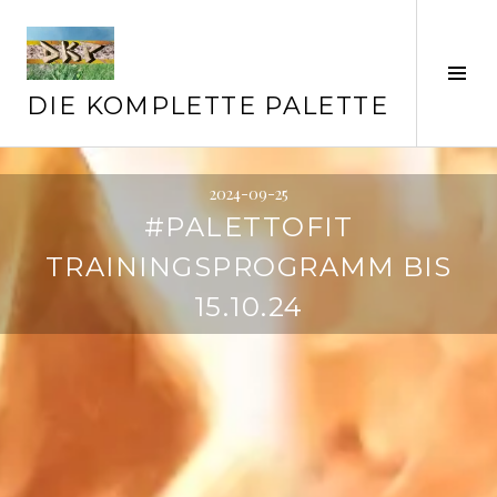
Springe
zum
Inhalt
Seit
ums
DIE KOMPLETTE PALETTE
2024-09-25
#PALETTOFIT
TRAININGSPROGRAMM BIS
15.10.24