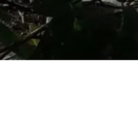
Heute war ein Regentag. Also musste man sich regen.
Mit Brian wurde im freigelegten Garten ein weiteres
Hochbeet angelegt und zwei weitere vorbereitet. Der
Sonnenuntergang war Sweet . Mittwoch bleibt es
trocken, da könnt ihr wieder mal gucken kommen.
Oder sogar mitmachen. Bis gleich!