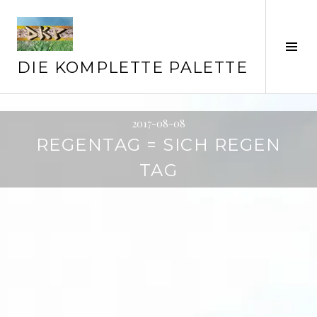
Springe
zum
Inhalt
Seit
ums
DIE KOMPLETTE PALETTE
2017-08-08
REGENTAG = SICH REGEN
TAG