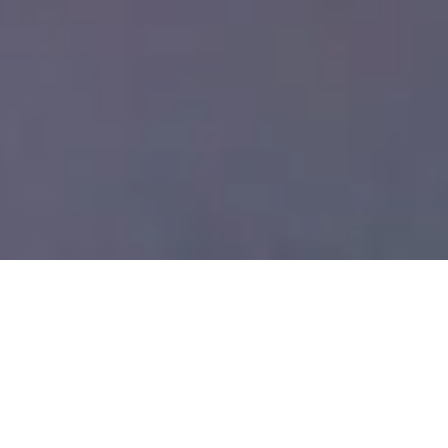
Stabilität einwandfrei! Statik sitzt!
Signale deuten auf Opening am 4.6. hin. Wer hat Bock?
Und worauf?