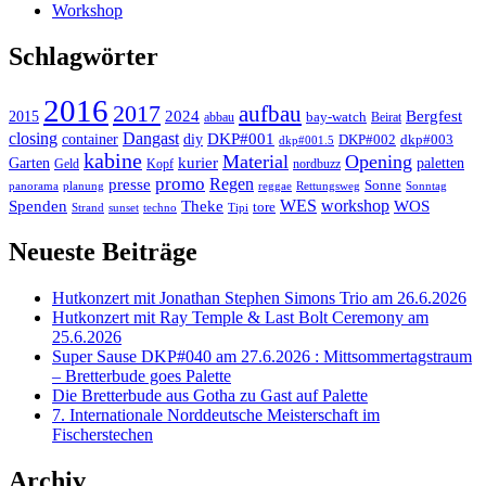
Workshop
Schlagwörter
2016
2017
aufbau
2024
Bergfest
2015
bay-watch
abbau
Beirat
closing
Dangast
DKP#001
container
diy
DKP#002
dkp#003
dkp#001.5
kabine
Material
Opening
kurier
Garten
paletten
Geld
Kopf
nordbuzz
promo
Regen
presse
Sonne
panorama
planung
reggae
Rettungsweg
Sonntag
workshop
Theke
WES
Spenden
WOS
tore
Strand
sunset
techno
Tipi
Neueste Beiträge
Hutkonzert mit Jonathan Stephen Simons Trio am 26.6.2026
Hutkonzert mit Ray Temple & Last Bolt Ceremony am
25.6.2026
Super Sause DKP#040 am 27.6.2026 : Mittsommertagstraum
– Bretterbude goes Palette
Die Bretterbude aus Gotha zu Gast auf Palette
7. Internationale Norddeutsche Meisterschaft im
Fischerstechen
Archiv