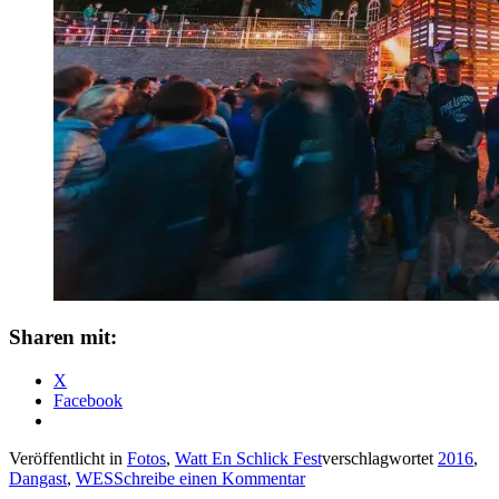
Sharen mit:
X
Facebook
Veröffentlicht in
Fotos
,
Watt En Schlick Fest
verschlagwortet
2016
,
Dangast
,
WES
von
Schreibe einen Kommentar
dkp