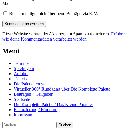
Mail.
Benachrichtige mich über neue Beiträge via E-Mail.
Diese Website verwendet Akismet, um Spam zu reduzieren.
Erfahre,
wie deine Kommentardaten verarbeitet werden.
Beitrags-
←
Der
DKP@WES
Menü
Samstag:
Abbau
Navigation
All
in
Termine
Star
Dangast
Spielregeln
Jam
geht
Anfahrt
voran.
→
Tickets
Die Palettencrew
Virtueller 360° Rundgang über Die Komplette Palette
Beitragen – Teilgeben
Startseite
Die Komplette Palette / Das Kleine Paradies
Finanzierung / Förderung
Impressum
Suchen