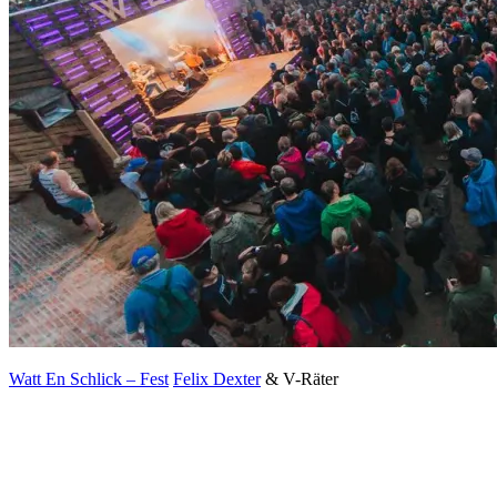
Watt En Schlick – Fest
Felix Dexter
& V-Räter