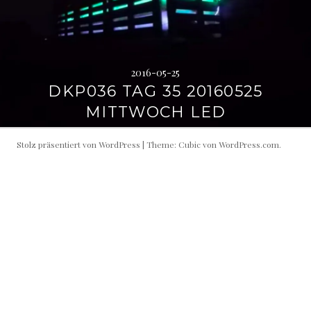
2016-05-25
DKP036 TAG 35 20160525
MITTWOCH LED
Stolz präsentiert von WordPress
|
Theme: Cubic von
WordPress.com
.