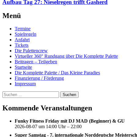
Aufbau Tag 27: Nieselregen trifft Gasherd
Weiterlesen
Menü
→
Termine
Spielregeln
Anfahrt
Tickets
Die Palettencrew
Virtueller 360° Rundgang über Die Komplette Palette
Beitragen – Teilgeben
Startseite
Die Komplette Palette / Das Kleine Paradies
Finanzierung / Förderung
Impressum
Suchen
nach:
Kommende Veranstaltungen
Funky Fitness Friday mit DJ MAD (Beginner) & GU
2026-08-07 um 14:00 Uhr – 22:00
Super Samstag - 7. internationale Norddeutsche Meistersc