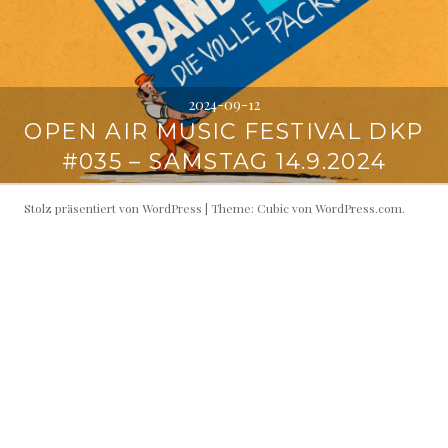
2024-09-12
OPEN AIR MUSIC FESTIVAL DKP
#035 – SAMSTAG 14.9.2024
Stolz präsentiert von WordPress
|
Theme: Cubic von
WordPress.com
.