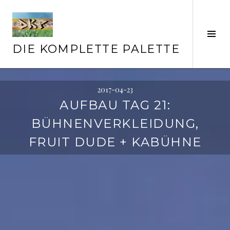
Springe
zum
Inhalt
Seit
ums
DIE KOMPLETTE PALETTE
2017-04-23
AUFBAU TAG 21:
BÜHNENVERKLEIDUNG,
FRUIT DUDE + KABÜHNE