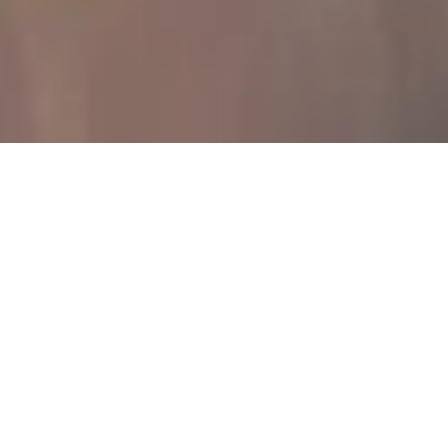
Ab aufs Rad!
#
sundowner
und
#
sonnenuntergang
an
der
#
Barlette
#
Strandbar
in
#
daskleineparadies
#
di
ekomplettepalette
#
Hemelingersand
#
bremen
SHAREN MIT: