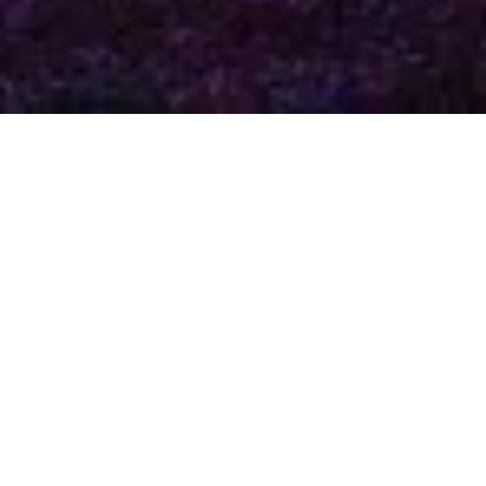
Hier nochmal der Beiratsbeschluss offiziell aus der
Tagespresse.
Weser Kurier Artikel
Und Bilder vom Closing!
Weser Kurier Closing Galerie